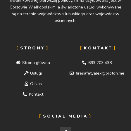
kwalifikowanej pierwszej pomocy. Firma usytuowana jest w
Gorzowie Wielkopolskim, a świadczone usługi wykonywane
są na terenie województwa lubuskiego oraz województw
ościennych.
STRONY
KONTAKT
Strona główna
693 203 438
Usługi
firesafetyalex@proton.me
O Nas
Kontakt
SOCIAL MEDIA