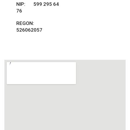
NIP: 599 295 64
76
REGON:
526062057